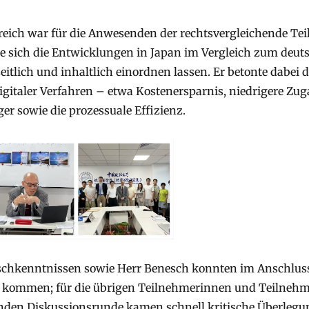
eich war für die Anwesenden der rechtsvergleichende Teil 
ie sich die Entwicklungen in Japan im Vergleich zum deut
eitlich und inhaltlich einordnen lassen. Er betonte dabei 
digitaler Verfahren – etwa Kostenersparnis, niedrigere Z
r sowie die prozessuale Effizienz.
schkenntnissen sowie Herr Benesch konnten im Anschluss 
 kommen; für die übrigen Teilnehmerinnen und Teilnehme
ßenden Diskussionsrunde kamen schnell kritische Überlegu