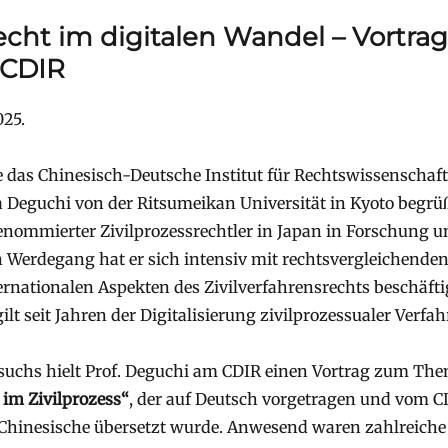
echt im digitalen Wandel – Vortrag
 CDIR
025.
te das Chinesisch-Deutsche Institut für Rechtswissenschaf
 Deguchi von der Ritsumeikan Universität in Kyoto begrüß
renommierter Zivilprozessrechtler in Japan in Forschung un
Werdegang hat er sich intensiv mit rechtsvergleichenden
rnationalen Aspekten des Zivilverfahrensrechts beschäftig
lt seit Jahren der Digitalisierung zivilprozessualer Verfah
uchs hielt Prof. Deguchi am CDIR einen Vortrag zum Th
im Zivilprozess“
, der auf Deutsch vorgetragen und vom CD
 Chinesische übersetzt wurde. Anwesend waren zahlreiche