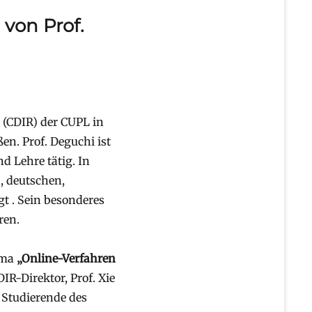
 von Prof.
t (CDIR) der CUPL in
en. Prof. Deguchi ist
d Lehre tätig. In
, deutschen,
t . Sein besonderes
ren.
ema
„Online-Verfahren
IR-Direktor, Prof. Xie
 Studierende des