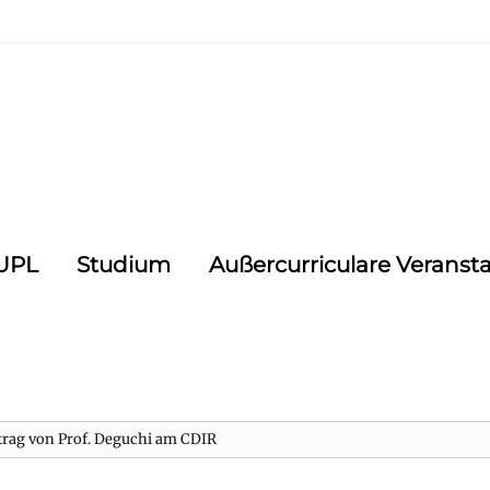
CUPL
Studium
Außercurriculare Veranst
rtrag von Prof. Deguchi am CDIR