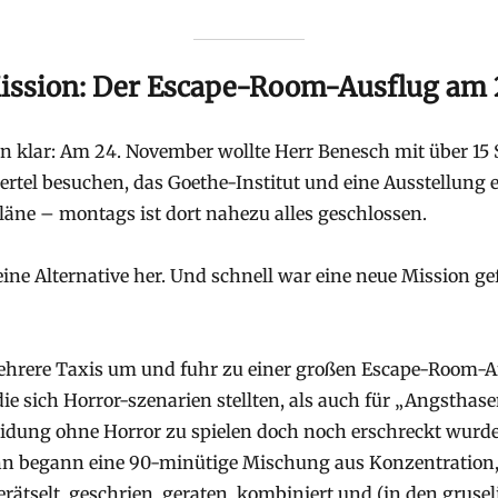
Mission: Der Escape-Room-Ausflug am
an klar: Am 24. November wollte Herr Benesch mit über 15
rtel besuchen, das Goethe-Institut und eine Ausstellung
läne – montags ist dort nahezu alles geschlossen.
ine Alternative her. Und schnell war eine neue Mission g
mehrere Taxis um und fuhr zu einer großen Escape-Room
ie sich Horror-szenarien stellten, als auch für „Angsthasen
idung ohne Horror zu spielen doch noch erschreckt wurd
ann begann eine 90-minütige Mischung aus Konzentration, 
erätselt, geschrien, geraten, kombiniert und (in den grus