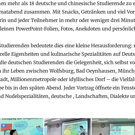
n mehr als 18 deutsche und chinesische Studierende zu 
atabend zusammen. Mit Snacks, Getränken und viel Vorf
erin und jeder Teilnehmer in mehr oder weniger drei Minu
leinen PowerPoint-Folien, Fotos, Anekdoten und persönli
Studierenden bedeutete dies eine kleine Herausforderung: 
relle Eigenheiten und kulinarische Spezialitäten auf Deuts
 die deutschen Studierenden die Gelegenheit, sich selbst v
in ihr Leben zwischen Wolfsburg, Bad Oeynhausen, Münch
adt, Millionenmetropole oder idyllisches Dorf – die Vielfa
pe bis in den späten Abend. Jeder Vortrag öffnete ein Fenst
nd Nudelspezialitäten, deutsche , Landschaften, Dialekte u