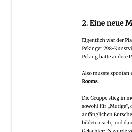
2. Eine neue 
Eigentlich war der Pl
Pekinger 798-Kunstvie
Peking hatte andere P
Also musste spontan e
Rooms
.
Die Gruppe stieg in 
sowohl für „Mutige“, d
anfänglichen Entsche
bildeten sich, und d
Gelächter: Es wurde g