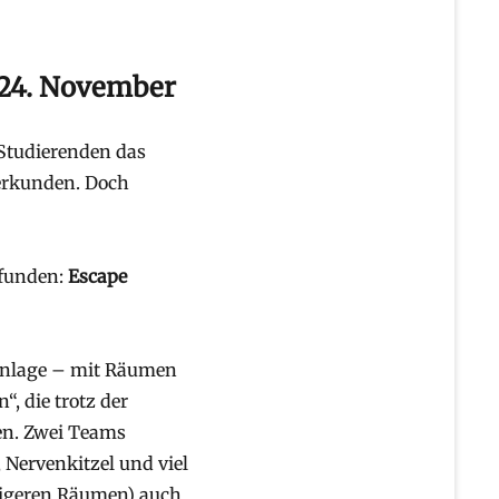
 24. November
 Studierenden das
 erkunden. Doch
efunden:
Escape
-Anlage – mit Räumen
“, die trotz der
en. Zwei Teams
Nervenkitzel und viel
eligeren Räumen) auch