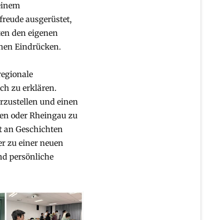
einem
reude ausgerüstet,
ten den eigenen
chen Eindrücken.
regionale
ch zu erklären.
orzustellen und einen
en oder Rheingau zu
lt an Geschichten
er zu einer neuen
nd persönliche