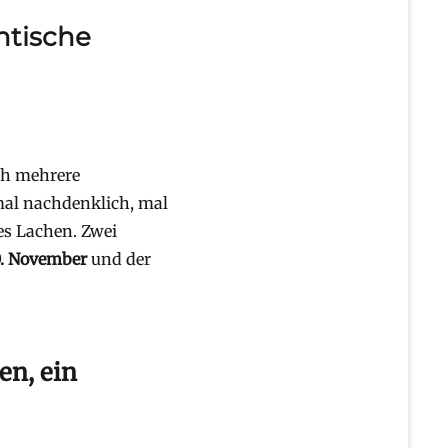
ntische
ch mehrere
mal nachdenklich, mal
es Lachen. Zwei
0. November
und der
en, ein