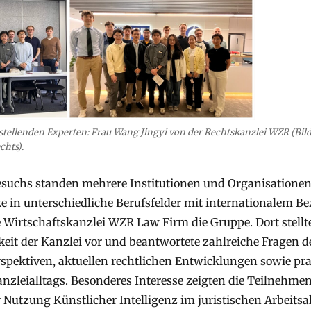
tellenden Experten: Frau Wang Jingyi von der Rechtskanzlei WZR (Bild 
chts).
esuchs standen mehrere Institutionen und Organisationen,
e in unterschiedliche Berufsfelder mit internationalem B
Wirtschaftskanzlei WZR Law Firm die Gruppe. Dort stellte
keit der Kanzlei vor und beantwortete zahlreiche Fragen 
rspektiven, aktuellen rechtlichen Entwicklungen sowie pr
nzleialltags. Besonderes Interesse zeigten die Teilnehm
 Nutzung Künstlicher Intelligenz im juristischen Arbeitsa