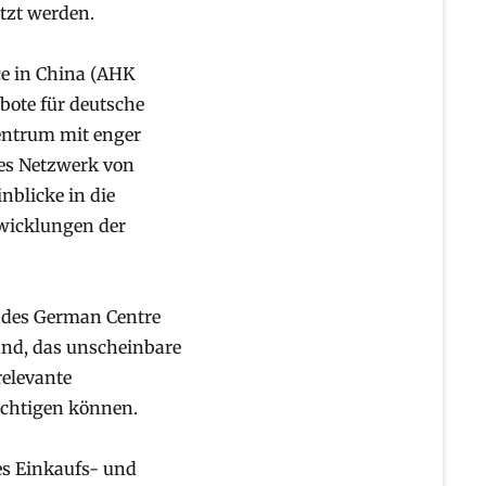
tzt werden.
e in China (AHK
bote für deutsche
entrum mit enger
ßes Netzwerk von
nblicke in die
twicklungen der
s des German Centre
and, das unscheinbare
relevante
ichtigen können.
es Einkaufs- und