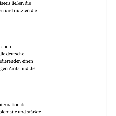
eeis ließen die
en und nutzten die
tschen
ie deutsche
udierenden einen
tigen Amts und die
nternationale
iplomatie und stärkte