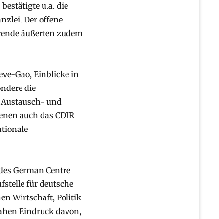
estätigte u.a. die
nzlei. Der offene
erende äußerten zudem
ve-Gao, Einblicke in
ondere die
 Austausch- und
denen auch das CDIR
ationale
 des German Centre
fstelle für deutsche
n Wirtschaft, Politik
nahen Eindruck davon,